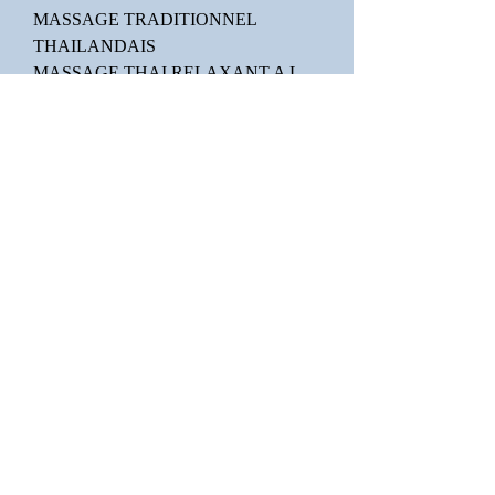
MASSAGE TRADITIONNEL
THAILANDAIS
MASSAGE THAI RELAXANT A L
HUILE
MASSAGE THAILANDAIS
RELAXATION SANS HUILE
massage thailandais avec huile
POUR UN VOYAGE D EXCEPTION
AU PAYS DU BIEN ETRE
Nous contacter